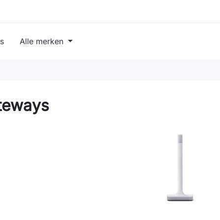
s
Alle merken
teways