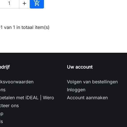


In winkelwagen
1 van 1 in totaal item(s)
drijf
Uw account
iksvoorwaarden
Volgen van bestellingen
ons
Inloggen
 betalen met iDEAL | Wero
Account aanmaken
cteer ons
ap
ls