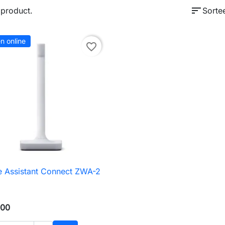
sort
1 product.
Sorte
en online
favorite_border
 Assistant Connect ZWA-2

Snel bekijken
,00