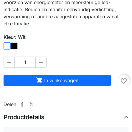
voorzien van energiemeter en meerkleurige led-
indicatie. Bedien en monitor eenvoudig verlichting,
verwarming of andere aangesloten apparaten vanaf
elke locatie.
Kleur: Wit
Zwart
Wit



In winkelwagen
favorite_border
Delen
Productdetails