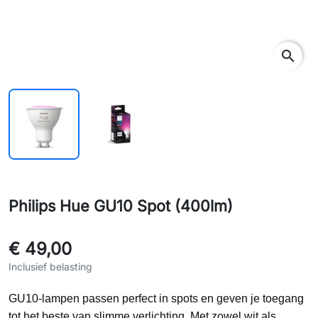
search
Philips Hue GU10 Spot (400lm)
€ 49,00
Inclusief belasting
GU10-lampen passen perfect in spots en geven je toegang
tot het beste van slimme verlichting. Met zowel wit als