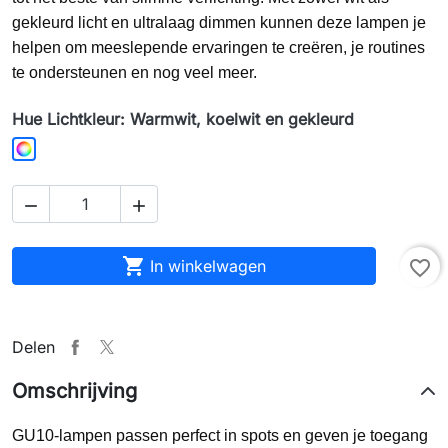
gekleurd licht en ultralaag dimmen kunnen deze lampen je
helpen om meeslepende ervaringen te creëren, je routines
te ondersteunen en nog veel meer.
Hue Lichtkleur: Warmwit, koelwit en gekleurd
Warmwit, koelwit en gekleurd



In winkelwagen
favorite_border
Delen
Omschrijving
GU10-lampen passen perfect in spots en geven je toegang