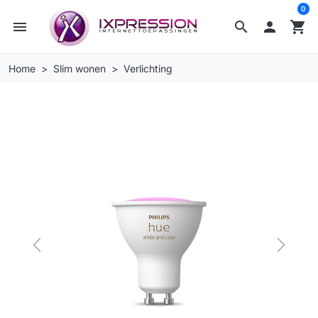
0
menu
search

shopping_cart
Home
Slim wonen
Verlichting
Previous
Next