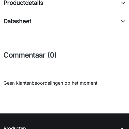
Productdetails
Datasheet
Commentaar (0)
Geen klantenbeoordelingen op het moment.
arrow_drop_down
Producten