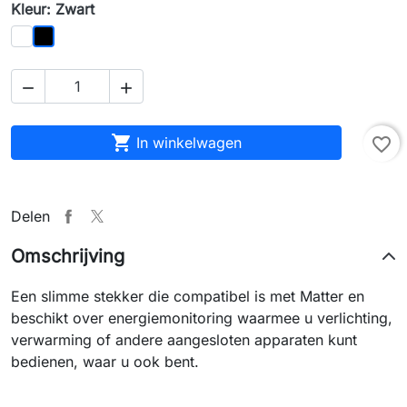
Kleur: Zwart
Wit
Zwart



In winkelwagen
favorite_border
Delen
Omschrijving
Een slimme stekker die compatibel is met Matter en
beschikt over energiemonitoring waarmee u verlichting,
verwarming of andere aangesloten apparaten kunt
bedienen, waar u ook bent.